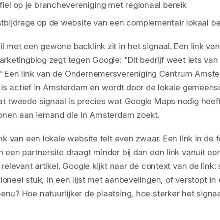
fiel op je branchevereniging met regionaal bereik
tbijdrage op de website van een complementair lokaal bed
il met een gewone backlink zit in het signaal. Een link va
marketingblog zegt tegen Google: "Dit bedrijf weet iets van
." Een link van de Ondernemersvereniging Centrum Amste
jf is actief in Amsterdam en wordt door de lokale gemeen
at tweede signaal is precies wat Google Maps nodig heef
 tonen aan iemand die in Amsterdam zoekt.
ink van een lokale website telt even zwaar. Een link in de f
n een partnersite draagt minder bij dan een link vanuit ee
 relevant artikel. Google kijkt naar de context van de link: s
ioneel stuk, in een lijst met aanbevelingen, of verstopt in
enu? Hoe natuurlijker de plaatsing, hoe sterker het signaa