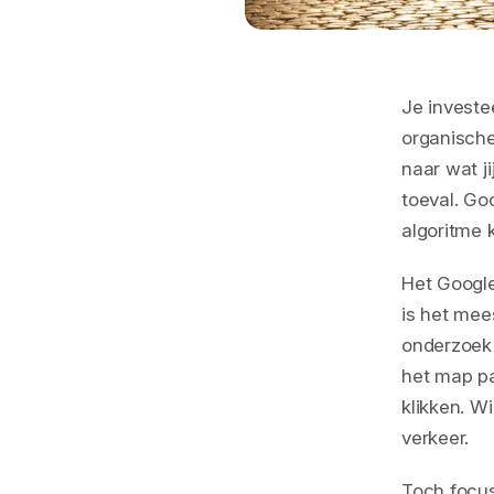
Je investee
organische
naar wat ji
toeval. Go
algoritme 
Het Google
is het mee
onderzoek 
het map pa
klikken. Wi
verkeer.
Toch focus