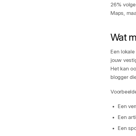
26% volgen
Maps, maar
Wat ma
Een lokale
jouw vestig
Het kan oo
blogger die
Voorbeelde
Een ver
Een art
Een spo