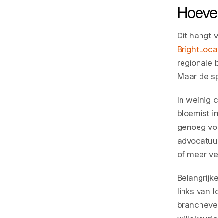
Hoevee
Dit hangt v
BrightLoca
regionale 
Maar de sp
In weinig 
bloemist in
genoeg voo
advocatuur
of meer v
Belangrijke
links van 
branchever