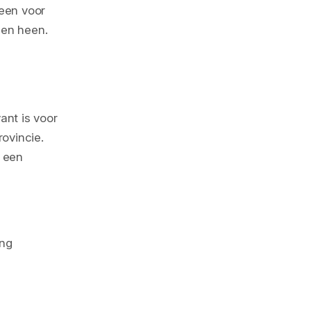
leen voor
len heen.
ant is voor
rovincie.
f een
ing