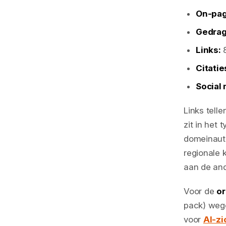
On-pag
Gedrag
Links:
Citatie
Social 
Links tell
zit in het 
domeinautor
regionale 
aan de and
Voor de
or
pack) wege
voor
AI-zi