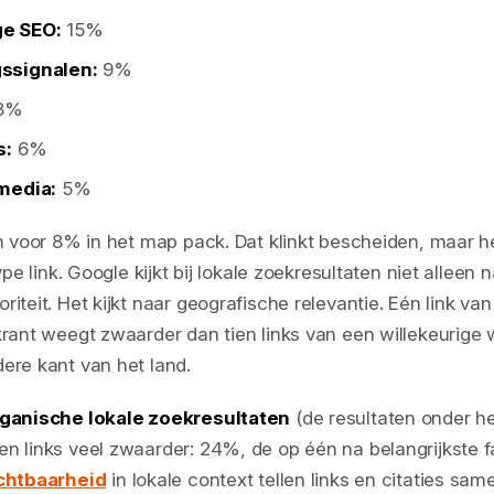
e SEO:
15%
ssignalen:
9%
8%
s:
6%
media:
5%
en voor 8% in het map pack. Dat klinkt bescheiden, maar he
type link. Google kijkt bij lokale zoekresultaten niet alleen 
iteit. Het kijkt naar geografische relevantie. Eén link va
krant weegt zwaarder dan tien links van een willekeurige 
ere kant van het land.
ganische lokale zoekresultaten
(de resultaten onder h
n links veel zwaarder: 24%, de op één na belangrijkste f
chtbaarheid
in lokale context tellen links en citaties sam