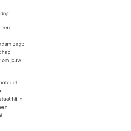
rijf
n een
rdam zegt:
schap
t om jouw
ooter of
n
taat hij in
 een
l.