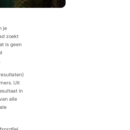
n je
ad zoekt
at is geen
at
.
resultaten)
mers. Uit
sultaat in
van alle
kale
sprofiel