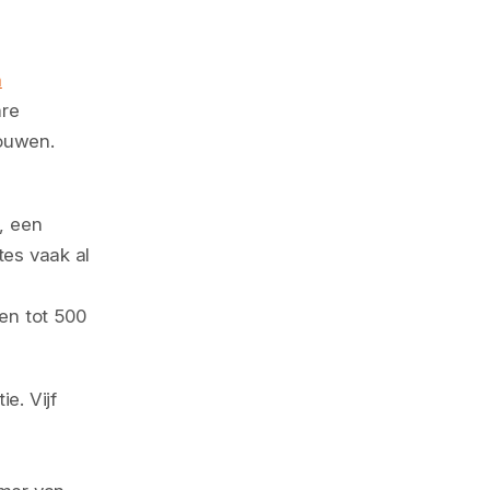
n
are
bouwen.
, een
tes vaak al
en tot 500
e. Vijf