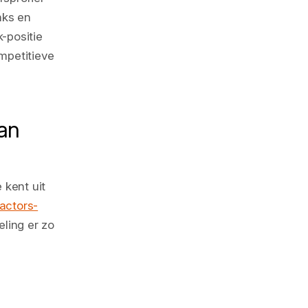
nks en
-positie
mpetitieve
an
 kent uit
actors-
eling er zo