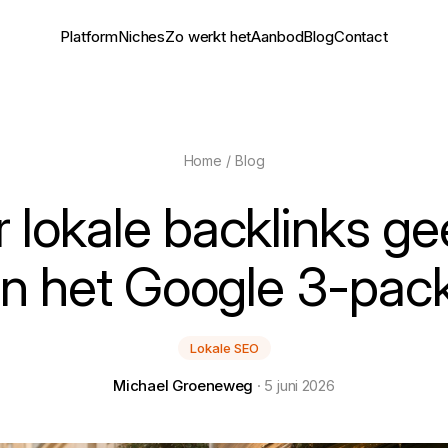
Platform
Niches
Zo werkt het
Aanbod
Blog
Contact
Home
/
Blog
 lokale backlinks ge
in het Google 3-pac
Lokale SEO
Michael Groeneweg
· 5 juni 2026