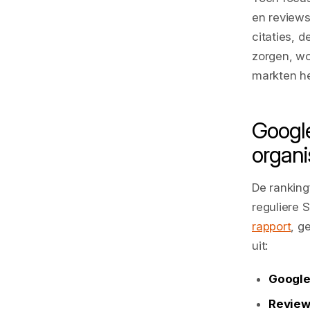
en reviews
citaties, 
zorgen, wo
markten he
Google
organ
De ranking
reguliere 
rapport
, g
uit:
Google 
Review