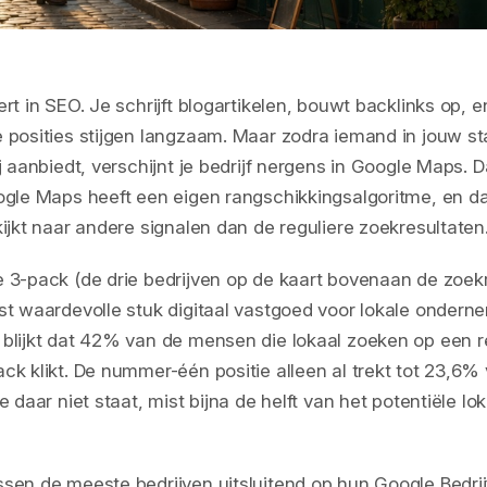
rt in SEO. Je schrijft blogartikelen, bouwt backlinks op, e
 posities stijgen langzaam. Maar zodra iemand in jouw st
j aanbiedt, verschijnt je bedrijf nergens in Google Maps. D
ogle Maps heeft een eigen rangschikkingsalgoritme, en d
kijkt naar andere signalen dan de reguliere zoekresultaten
 3-pack (de drie bedrijven op de kaart bovenaan de zoek
st waardevolle stuk digitaal vastgoed voor lokale onderne
blijkt dat 42% van de mensen die lokaal zoeken op een re
ck klikt. De nummer-één positie alleen al trekt tot 23,6% 
e daar niet staat, mist bijna de helft van het potentiële lo
sen de meeste bedrijven uitsluitend op hun Google Bedrijf