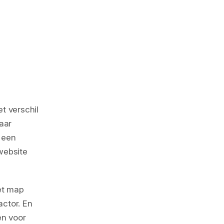
t verschil
naar
n een
website
et map
actor. En
en voor