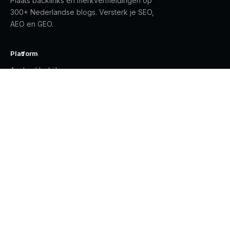
Plaats backlinks en merkvermeldingen op
300+ Nederlandse blogs. Versterk je SEO,
AEO en GEO.
Platform
Aanbod bekijken
Gratis registreren
Inloggen
Contact
Diensten
SEO & Linkbuilding
Answer Engine Optimization
Generative Engine Optimization
Blog